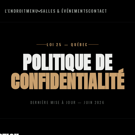
L'ENDROIT
MENU
SALLES & ÉVÉNEMENTS
CONTACT
LOI 25 — QUÉBEC
Burgers, poutines, viandes, cocktails
POLITIQUE DE
Lundi au vendredi · le menu du jour
CONFIDENTIALITÉ
Buffets, boîtes à lunch, sandwichs
DERNIÈRE MISE À JOUR — JUIN 2026