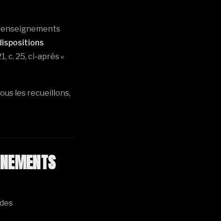
s renseignements
dispositions
1, c. 25, ci-après «
us les recueillons,
GNEMENTS
 des