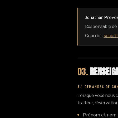
Jonathan Provo
Responsable de 
Courriel :
securi
03.
RENSEIG
3.1 DEMANDES DE CO
Lorsque vous nous c
traiteur, réservatio
Prénom et nom