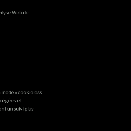
nalyse Web de
n mode « cookieless
grégées et
t un suivi plus