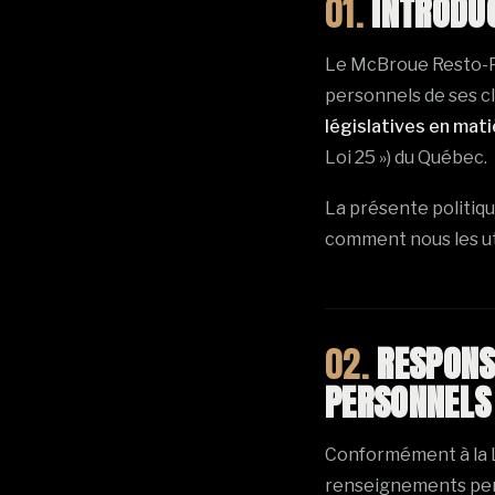
01.
INTRODU
Le McBroue Resto-Pu
personnels de ses cl
législatives en mat
Loi 25 ») du Québec.
La présente politiqu
comment nous les uti
02.
RESPONS
PERSONNELS
Conformément à la L
renseignements per