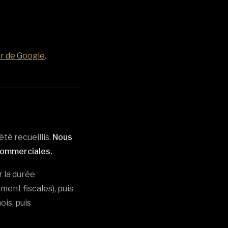
r de Google
.
té recueillis.
Nous
 commerciales.
 la durée
ent fiscales), puis
is, puis